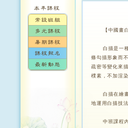
【中國畫白
白描是一種具
條勾描形象而
疏密等變化來
樸素，不加渲
白描在繪畫中
地運用白描技
中班課程內容