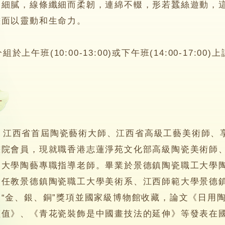
為細膩，線條纖細而柔韌，連綿不輟，形若蠶絲遊動，
畫面以靈動和生命力。
午班(10:00-13:00)或下午班(14:00-17:0
丹
西省首屆陶瓷藝術大師、江西省高級工藝美術師、享
畫院會員，現就職香港志蓮淨苑文化部高級陶瓷美術師
知大學陶藝專職指導老師。畢業於景德鎮陶瓷職工大學
曾任教景德鎮陶瓷職工大學美術系、江西師範大學景德
“金、銀、銅”獎項並國家級博物館收藏，論文《日用
價值》、《青花瓷裝飾是中國畫技法的延伸》等發表在