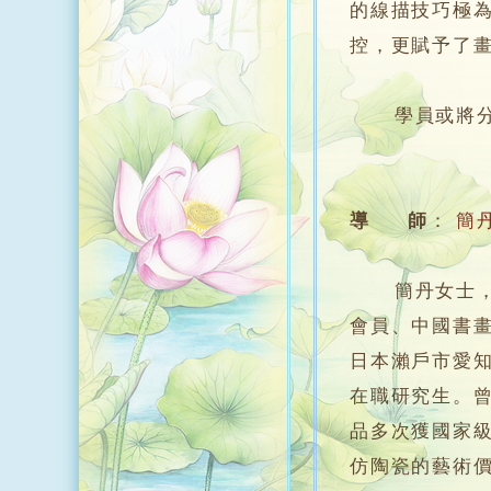
的線描技巧極
控，更賦予了
學員或將分組於上
導 師
：
簡
簡丹女士，江
會員、中國書
日本瀨戶市愛
在職研究生。
品多次獲國家級
仿陶瓷的藝術