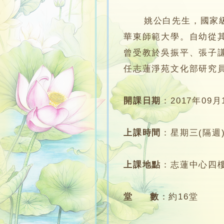
姚公白先生，國家級非
華東師範大學。自幼從
曾受教於吳振平、張子
任志蓮淨苑文化部研究
開課日期
：
2017年09月
上課時間
：
星期三‭(‬隔週‭)‬‭ ‬
上課地點
：
志蓮中心四
堂 數
：
約16堂