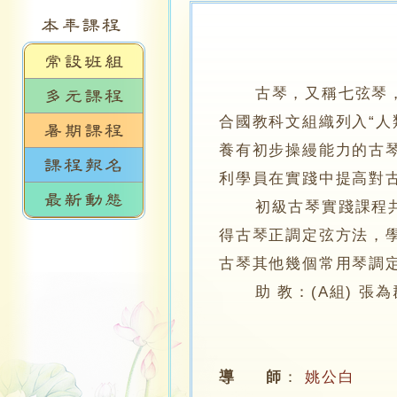
古琴，又稱七弦琴，是
合國教科文組織列入“
養有初步操縵能力的古
利學員在實踐中提高對
初級古琴實踐課程共分
得古琴正調定弦方法，
古琴其他幾個常用琴調
助 教：(A組) 張
導 師
：
姚公白