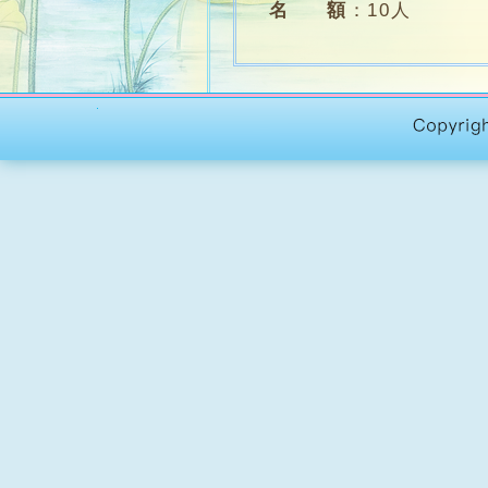
名 額
：
10人
學 費
：
‭$‬2000