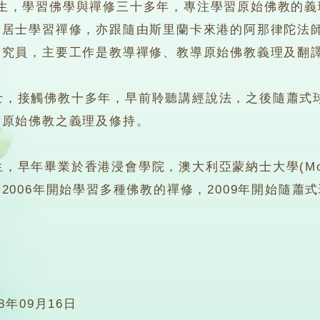
學習佛學與禪修三十多年，專注學習原始佛教的義理
榮居士學習禪修，亦跟隨由斯里蘭卡來港的阿那律陀法
研究員，主要工作是教導禪修、教導原始佛教義理及翻
接觸佛教十多年，早前聆聽講經說法，之後隨蕭式球
於原始佛教之義理及修持。
年畢業於香港浸會學院，澳大利亞蒙納士大學(Monash 
2006年開始學習多種佛教的禪修，2009年開始隨
18年09月16日