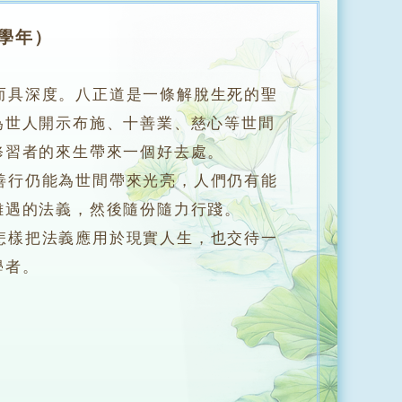
學年）
而具深度。八正道是一條解脫生死的聖
為世人開示布施、十善業、慈心等世間
修習者的來生帶來一個好去處。
行仍能為世間帶來光亮，人們仍有能
難遇的法義，然後隨份隨力行踐。
樣把法義應用於現實人生，也交待一
學者。