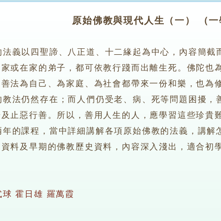
原始佛教與現代人生（一） （一
的法義以四聖諦、八正道、十二緣起為中心，內容簡截
出家或在家的弟子，都可依教行踐而出離生死。佛陀也
間善法為自己、為家庭、為社會都帶來一份和樂，也為
法仍然存在；而人們仍受老、病、死等問題困擾，善
錯及止惡行善。所以，善用人生的人，應學習這些珍貴
的課程，當中詳細講解各項原始佛教的法義，講解怎
史資料及早期的佛教歷史資料，內容深入淺出，適合初
式球
霍日雄
羅萬霞