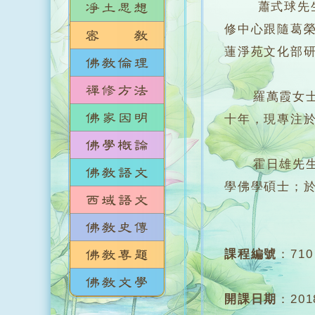
蕭式球先生，
修中心跟隨葛
蓮淨苑文化部
羅萬霞女士，
十年，現專注
霍日雄先生，早
學佛學碩士；於
課程編號
：
710
開課日期
：
20