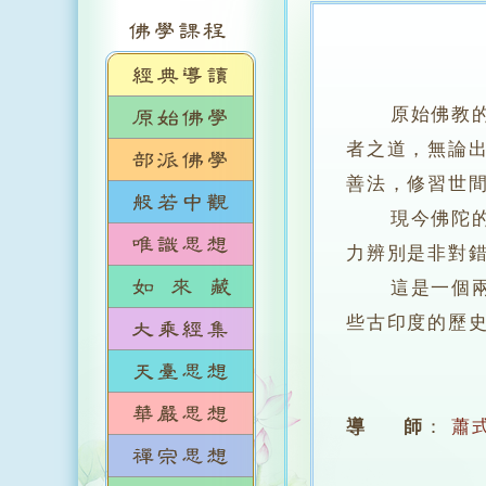
原始佛教
者之道，無論
善法，修習世
現今佛陀的教
力辨別是非對
這是一個兩年
些古印度的歷
導 師
：
蕭