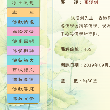
導 師
：
張漢釗
張漢釗先生，香港嶺南
各佛學會講解佛學。現
中心等佛學班導師。
課程編號
：
463
開課日期
：
2019年09月
堂 數
：
約30堂