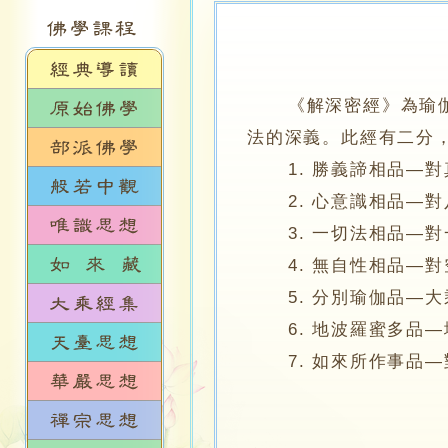
《解深密經》為瑜
法的深義。此經有二分
1. 勝義諦相品—對
2. 心意識相品—對
3. 一切法相品—對
4. 無自性相品—對
5. 分別瑜伽品—大
6. 地波羅蜜多品—
7. 如來所作事品—