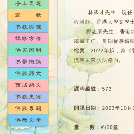
林國才先生，現任佛門
程講師。香港大學文學
鄺志康先生，香港城市
統籌主任。長期從事編
檔案。2022年起，為
流與未來弘法路向。
課程編號
：
573
開課日期
：
2023年10月
堂 數
：
約28堂