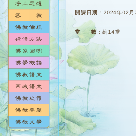
開課日期
：
2024年02月
堂 數
：
約14堂