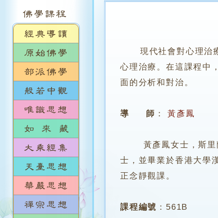
現代社會對心理治
心理治療。在這課程中
面的分析和對治。
導 師
：
黃彥鳳
黃彥鳳女士，斯里蘭卡
士，並畢業於香港大學
正念靜觀課。
課程編號
：
561B