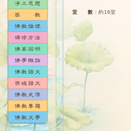
堂 數
：
約16堂