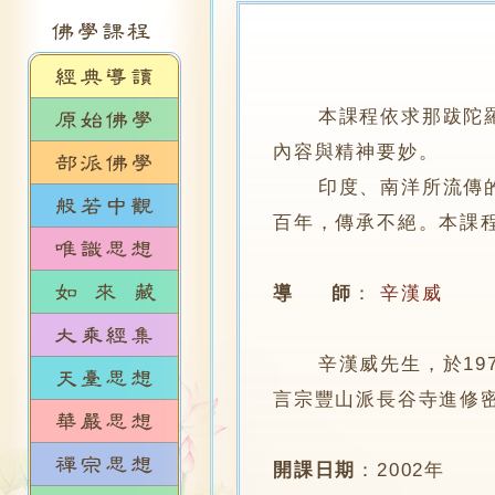
本課程依求那跋陀
內容與精神要妙。
印度、南洋所流傳的瑜
百年，傳承不絕。本課
導 師
：
辛漢威
辛漢威先生，於197
言宗豐山派長谷寺進修
開課日期
：
2002年