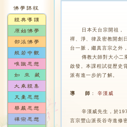
日本天台宗開祖，
禪、淨、律及密教開創
台一脈，繼真言宗之外
傳教大師對大小二乘的
啟發。本課程試從歷史
派有進一步的了解。
導 師
：
辛漢威
辛漢威先生，於197
言宗豐山派長谷寺進修