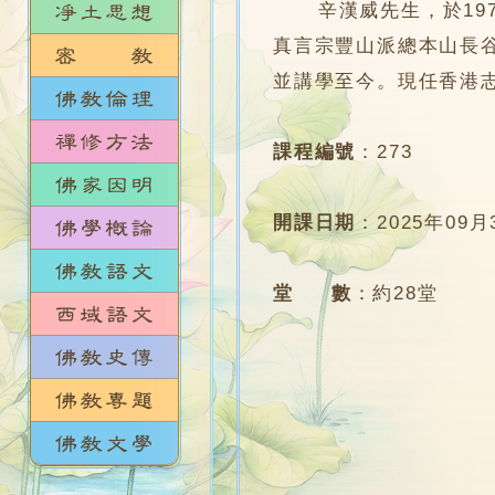
辛漢威先生，於197
真言宗豐山派總本山長谷
並講學至今。現任香港
課程編號
：
273
開課日期
：
2025年09月
堂 數
：
約28堂