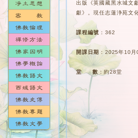
出版《英國藏黑水城文
獻》。現任志蓮浄苑文
課程編號
：
362
開課日期
：
2025年10月
堂 數
：
約28堂