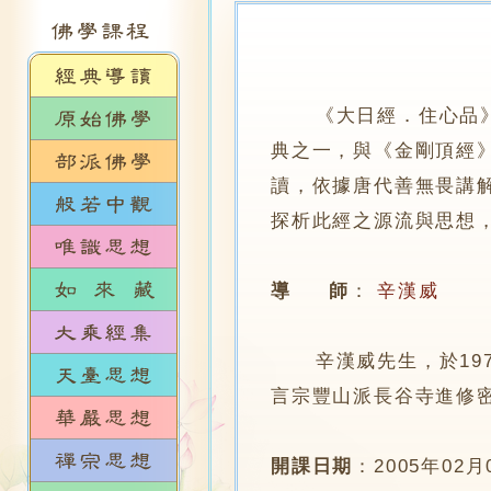
《大日經．住心品
典之一，與《金剛頂經
讀，依據唐代善無畏講
探析此經之源流與思想
導 師
：
辛漢威
辛漢威先生，於197
言宗豐山派長谷寺進修
開課日期
：
2005年02月