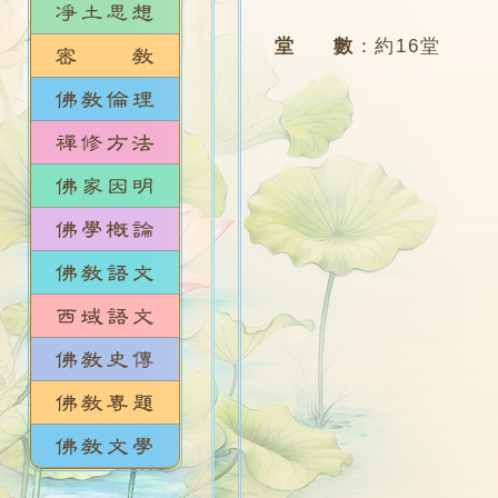
堂 數
：
約16堂