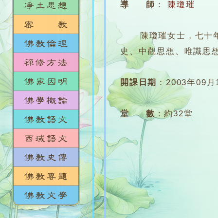
導 師
：
陳瓊璀
陳瓊璀女士，七十年代
史、中觀思想、唯識思
開課日期
：
2003年09月
堂 數
：
約32堂