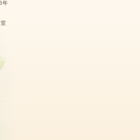
06年
6堂