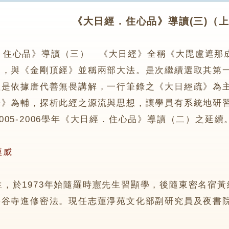
《大日經．住心品》導讀(三)（
．住心品》導讀（三） 《大日經》全稱《大毘盧遮那
一，與《金剛頂經》並稱兩部大法。是次繼續選取其第
程是依據唐代善無畏講解，一行筆錄之《大日經疏》為
釋》為輔，探析此經之源流與思想，讓學員有系統地研
5-2006學年《大日經．住心品》導讀（二）之延
漢威
1973年始隨羅時憲先生習顯學，後隨東密名宿黃繩
長谷寺進修密法。現任志蓮淨苑文化部副研究員及夜書