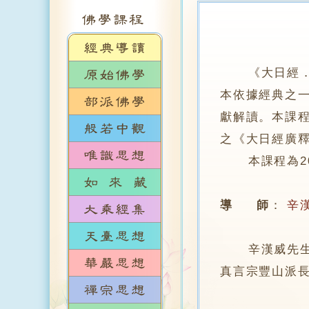
《大日經
本依據經典之
獻解讀。本課
之《大日經廣
本課程為200
導 師
：
辛
辛漢威先生，於
真言宗豐山派