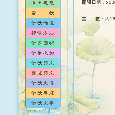
開課日期
：
20
堂 數
：
約1