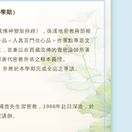
上學期）
成佛神變加持經》，係漢地密教兩部根
一品＜入真言門住心品＞作重點專題文
主，並兼以在西藏流傳的覺密論師所著
習唐代密教所依之根本義理。
續。并將於本學期完成全品之導讀。
曾先生習密教，1986年赴日深造，於
院講師。