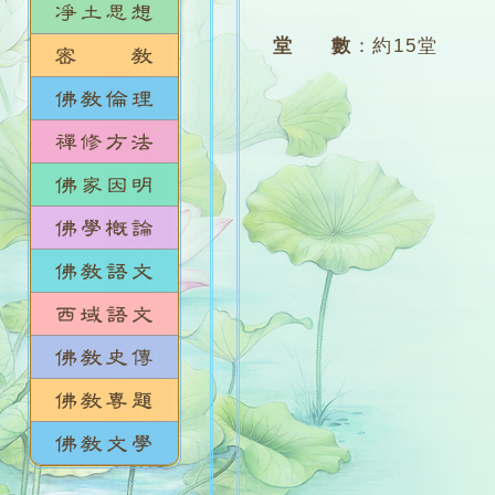
堂 數
：
約15堂