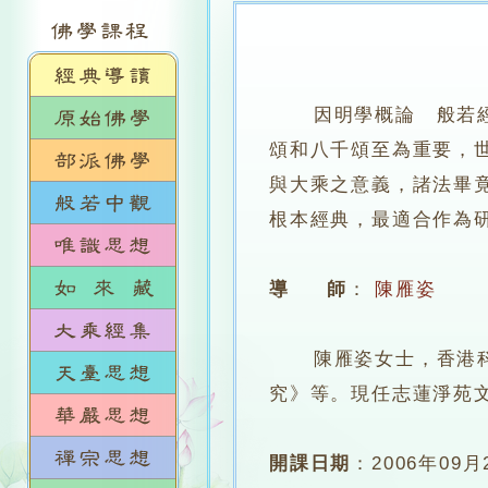
因明學概論 般若
頌和八千頌至為重要，
與大乘之意義，諸法畢
根本經典，最適合作為
導 師
：
陳雁姿
陳雁姿女士，香港科技
究》等。現任志蓮淨苑
開課日期
：
2006年09月