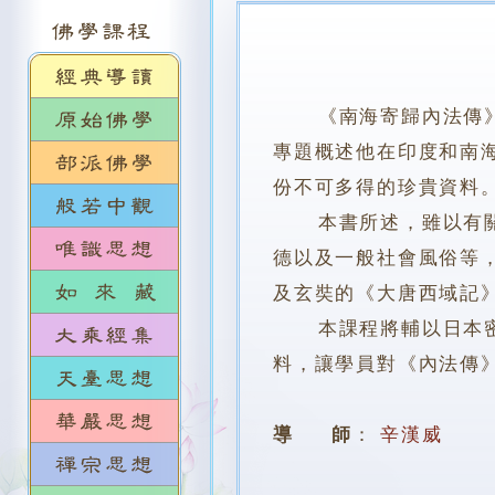
《南海寄歸內法傳
專題概述他在印度和南
份不可多得的珍貴資料
本書所述，雖以有關戒
德以及一般社會風俗等
及玄奘的《大唐西域記
本課程將輔以日本密教
料，讓學員對《內法傳
導 師
：
辛漢威