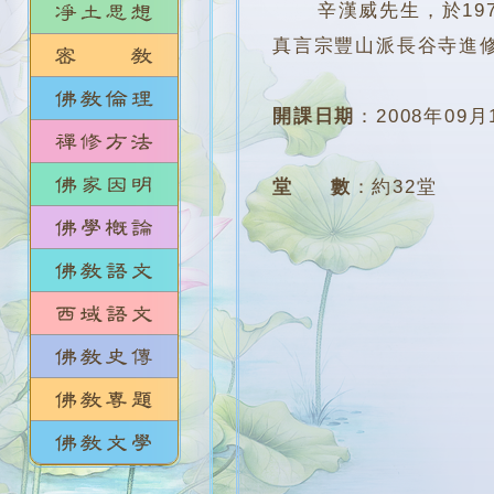
辛漢威先生，於197
真言宗豐山派長谷寺進
開課日期
：
2008年09月
堂 數
：
約32堂