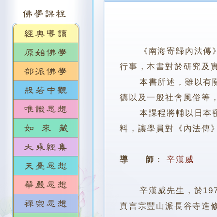
《南海寄歸內法傳
行事，本書對於研究及
本書所述，雖以有關戒
德以及一般社會風俗等
本課程將輔以日本密教
料，讓學員對《內法傳
導 師
：
辛漢威
辛漢威先生，於197
真言宗豐山派長谷寺進