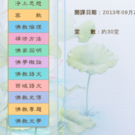
開課日期
：
2013年09月
堂 數
：
約30堂