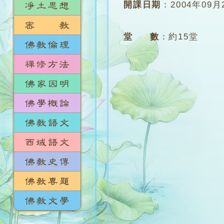
開課日期
：
2004年09月
堂 數
：
約15堂