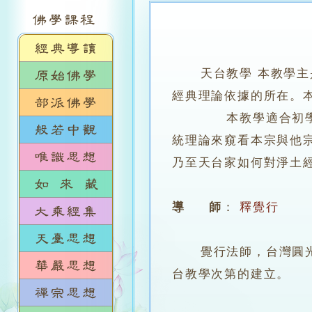
天台教學 本教學
經典理論依據的所在。
本教學適合初學者與
統理論來窺看本宗與他
乃至天台家如何對淨土
導 師
：
釋覺行
覺行法師，台灣圓光佛
台教學次第的建立。