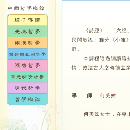
《詩經》，「六經
民間歌謠；雅分《小雅
辭。
本課程透過誦讀這些簡
情，效法古人之修德立
導 師
：
何美嫦
何美嫦女士，在專上學