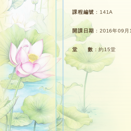
課程編號
：
141A
開課日期
：
2016年09月
堂 數
：
約15堂