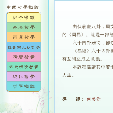
由伏羲畫八卦，周
的《周易》。這是一部
六十四卦雖簡，卻包涵
《易經》六十四卦排成
有互補互成之意義。
本課程選講其中若干錯
人生。
導 師
：
何美嫦