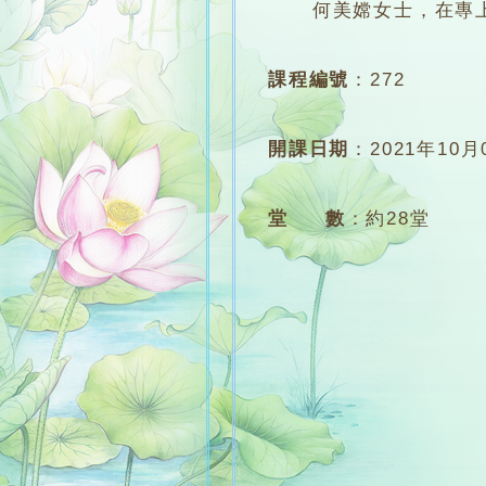
何美嫦女士，在專上學
課程編號
：
272
開課日期
：
2021年10月
堂 數
：
約28堂