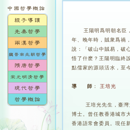
王陽明爲明朝名臣
年、晚年時，賊衆爲禍
說：「破山中賊易，破
悟了什麽？王陽明臨終
點儒家的源頭活水，至
導 師
：
王培光
王培光先生，臺灣大學
博士。曾任教香港城市
香港語常會委員。現任