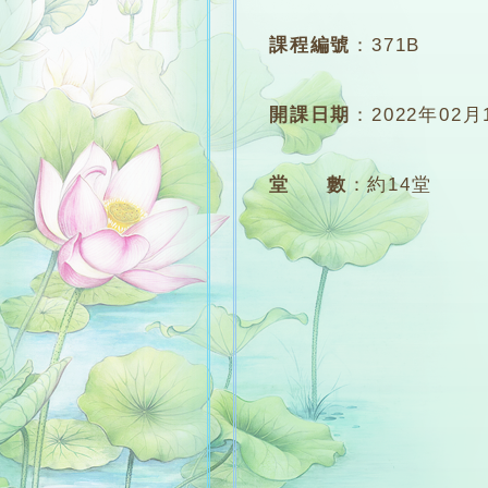
課程編號
：
371B
開課日期
：
2022年02月
堂 數
：
約14堂