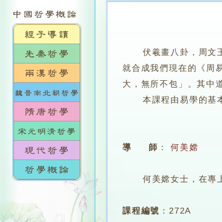
伏羲畫八卦，周文
就合成我們現在的《周
大，無所不包」。其中
本課程由易學的基本
導 師
：
何美嫦
何美嫦女士，在專上學
課程編號
：
272A