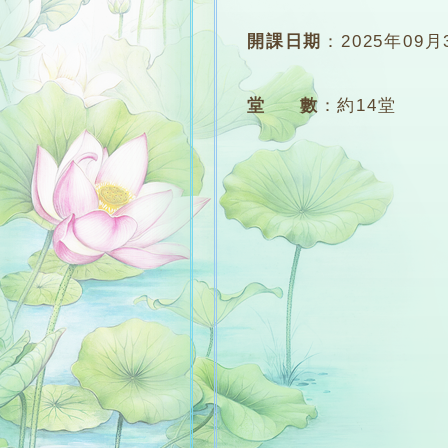
開課日期
：
2025年09月
堂 數
：
約14堂