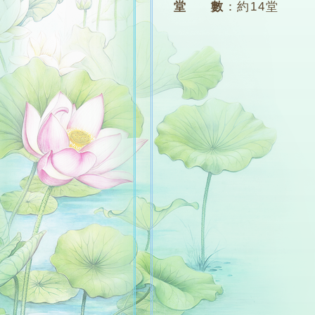
堂 數
：
約14堂