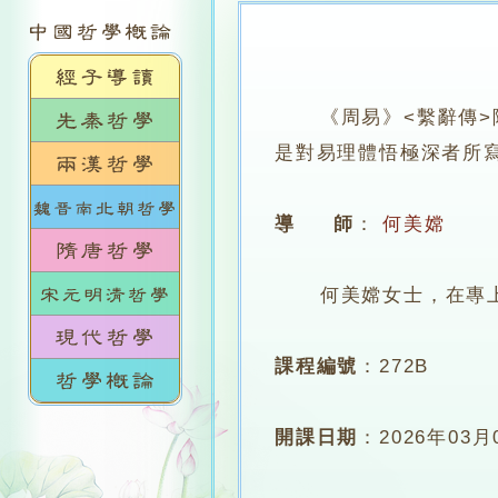
《周易》<繫辭傳
是對易理體悟極深者所
導 師
：
何美嫦
何美嫦女士，在專上學
課程編號
：
272B
開課日期
：
2026年03月