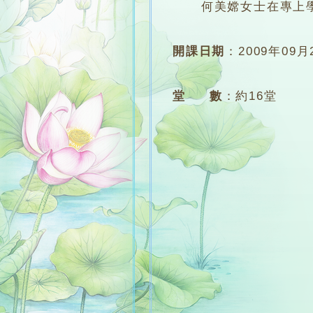
何美嫦女士在專上學院
開課日期
：
2009年09月
堂 數
：
約16堂