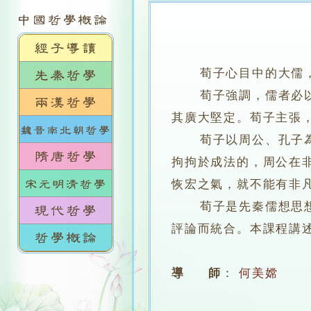
荀子心目中的大儒
荀子強調，儒者必以有
其廣大堅定。荀子主張
荀子以周公、孔子為大
拘拘於成法的，周公在
恢宏之氣，就不能有非
荀子是先秦儒想思想總
評論而統合。本課程講
導 師
：
何美嫦