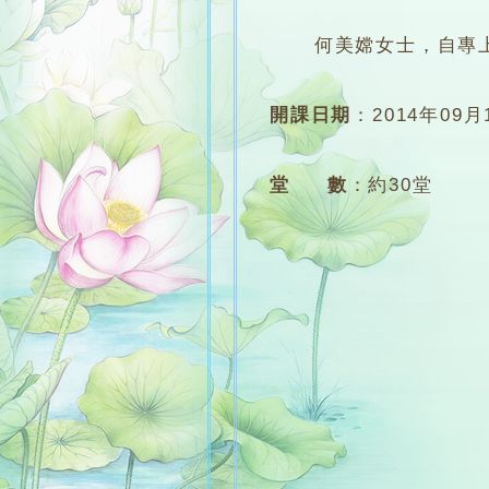
何美嫦女士，自專上學
開課日期
：
2014年09月
堂 數
：
約30堂