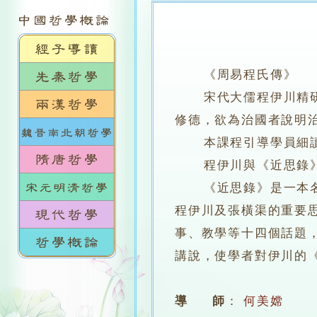
《周易程氏傳》
宋代大儒程伊川精研《
修德，欲為治國者說明
本課程引導學員細讀此
程伊川與《近思錄
《近思錄》是一本名著
程伊川及張橫渠的重要
事、教學等十四個話題
講說，使學者對伊川的
導 師
：
何美嫦