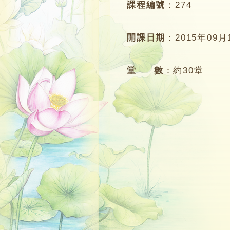
課程編號
：
274
開課日期
：
2015年09月
堂 數
：
約30堂