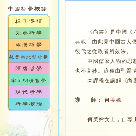
《尚書》是中國《
典範。由此見中國古人
後代之從政者所效法。
中國儒家人物的思想很
也不高妙。這種由聖賢
本課程在講解《尚書
導 師
：
何美嫦
何美嫦女士，自專上學