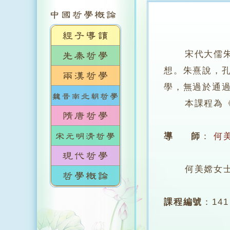
宋代大儒
想。朱熹說，
學，無過於通
本課程為《孟
導 師
：
何
何美嫦女士，
課程編號
：
141