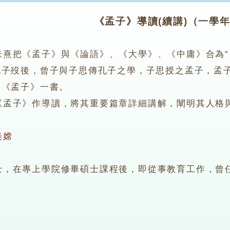
《孟子》導讀(續講)（一學
朱熹把《孟子》與《論語》、《大學》、《中庸》合為
孔子歿後，曾子與子思傳孔子之學，子思授之孟子，孟
過《孟子》一書。
子》作導讀，將其重要篇章詳細講解，闡明其人格
美嫦
在專上學院修畢碩士課程後，即從事教育工作，曾任