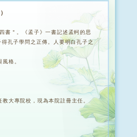
年）
“四書＂。《孟子》一書記述孟軻的思
子得孔子學問之正傳。人要明白孔子之
與風格。
教大專院校，現為本院註冊主任。