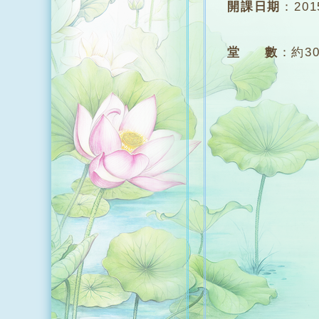
開課日期
：
20
堂 數
：
約3