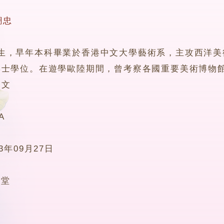
潮忠
早年本科畢業於香港中文大學藝術系，主攻西洋美術
博士學位。在遊學歐陸期間，曾考察各國重要美術博物
中文
A
23年09月27日
4堂