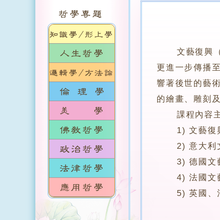
文藝復興（
更進一步傳播
響著後世的藝術
的繪畫、雕刻
課程內容主
1) 文藝復
2) 意大利
3) 德國文
4) 法國文
5) 英國、