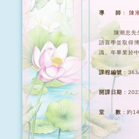
導 師
：
陳
陳潮忠先生，
語言學並取得
識。年畢業於
課程編號
：
363
開課日期
：
20
堂 數
：
約1