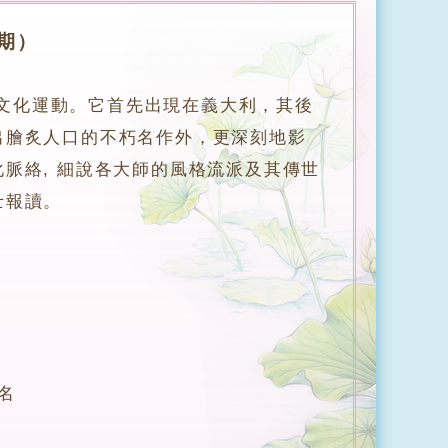
期）
間的文化運動。它首先出現在義大利，其後
出膾炙人口的不朽名作外，更深刻地影
脈絡, 細說各大師的風格流派及其傳世
士報讀。
名