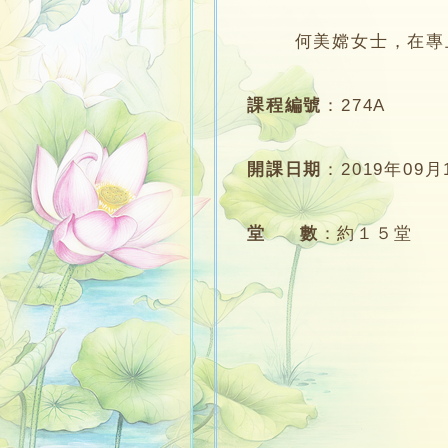
何美嫦女士，在專上學
課程編號
：
274A
開課日期
：
2019年09月
堂 數
：
約１５堂