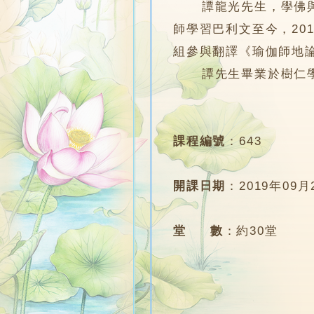
譚龍光先生，學佛與禪
師學習巴利文至今，20
組參與翻譯《瑜伽師地
譚先生畢業於樹仁學院會計系
課程編號
：
643
開課日期
：
2019年09月
堂 數
：
約30堂