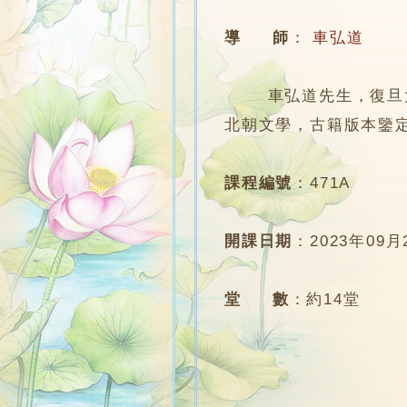
導 師
：
車弘道
車弘道先生，復旦大學
北朝文學，古籍版本鑒
課程編號
：
471A
開課日期
：
2023年09月
堂 數
：
約14堂