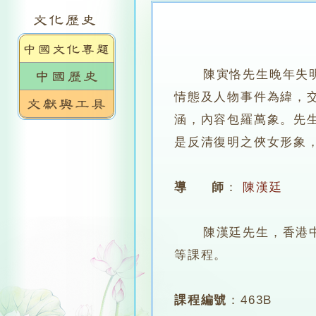
陳寅恪先生晚年失
情態及人物事件為緯，
涵，內容包羅萬象。先
是反清復明之俠女形象
導 師
：
陳漢廷
陳漢廷先生，香港中文
等課程。
課程編號
：
463B