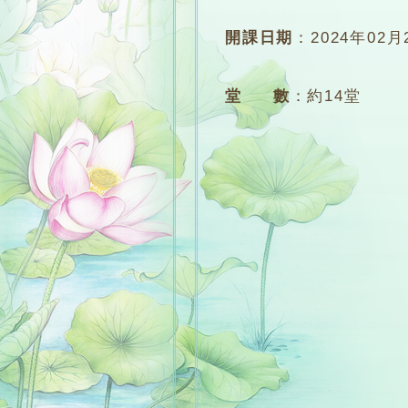
開課日期
：
2024年02月
堂 數
：
約14堂