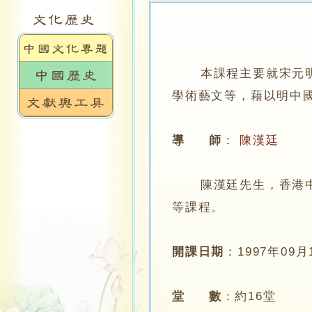
本課程主要就宋元
學術藝文等，藉以明中
導 師
：
陳漢廷
陳漢廷先生，香港中文
等課程。
開課日期
：
1997年09月
堂 數
：
約16堂