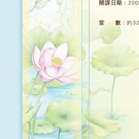
開課日期
：
20
堂 數
：
約3