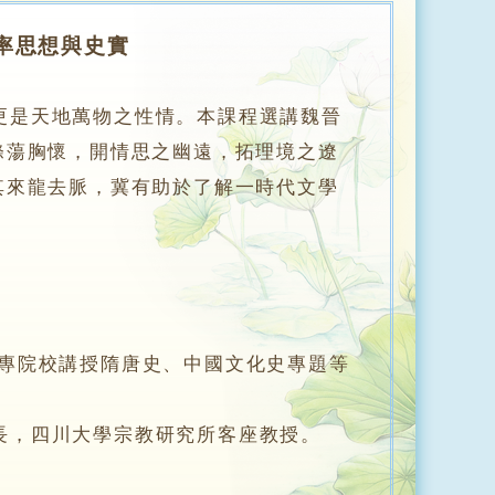
率思想與史實
更是天地萬物之性情。本課程選講魏晉
滌蕩胸懷，開情思之幽遠，拓理境之遼
其來龍去脈，冀有助於了解一時代文學
專院校講授隋唐史、中國文化史專題等
，四川大學宗教研究所客座教授。