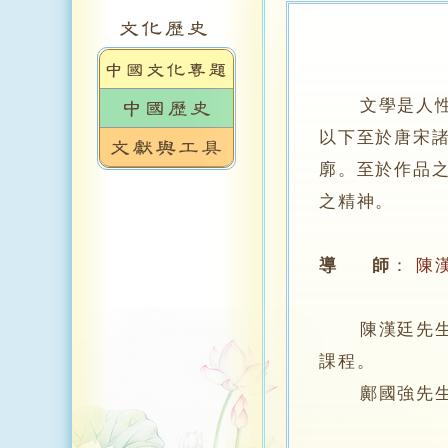
文學是人
以下至於唐宋
廓。至於作品
之精神。
導 師
：
陳
陳漢廷先生，
課程。
鄺國強先生，