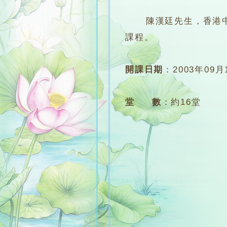
陳漢廷先生，香港中文
課程。
開課日期
：
2003年09月
堂 數
：
約16堂