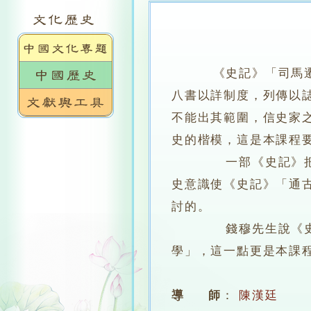
《史記》「司馬遷
八書以詳制度，列傳以
不能出其範圍，信史家
史的楷模，這是本課程
一部《史記》把司馬
史意識使《史記》「通
討的。
錢穆先生說《史記》
學」，這一點更是本課
導 師
：
陳漢廷