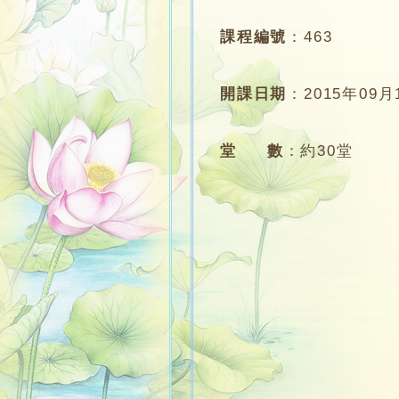
課程編號
：
463
開課日期
：
2015年09月
堂 數
：
約30堂