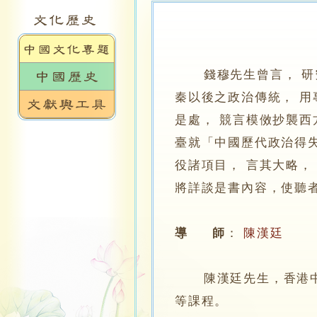
錢穆先生曾言， 研
秦以後之政治傳統， 用
是處， 競言模傚抄襲西
臺就「中國歷代政治得
役諸項目， 言其大略，
將詳談是書內容，使聽
導 師
：
陳漢廷
陳漢廷先生，香港中文
等課程。