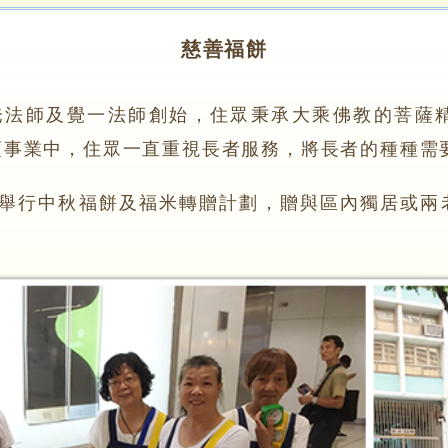
慈善福餅
師及覺一法師創始，住眾秉承大乘佛教的菩薩精
項事業中，住眾一直重視長者服務，將長者的種種需
行中秋福餅及福米轉贈計劃，贈與區內獨居或兩老