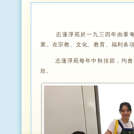
志蓮淨苑於一九三四年由葦奄法
業。在宗教、文化、教育、福利各
志蓮淨苑每年中秋佳節，均會舉
欣。