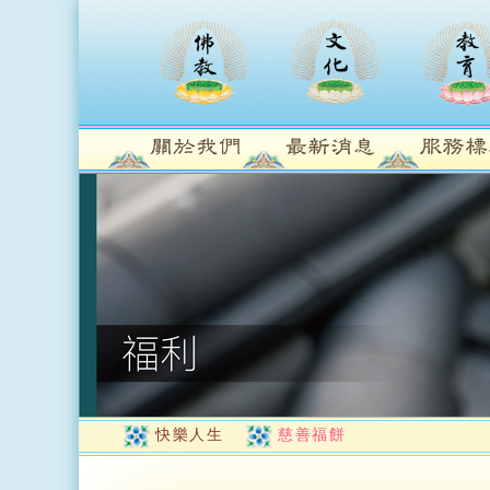
快樂人生
慈善福餅