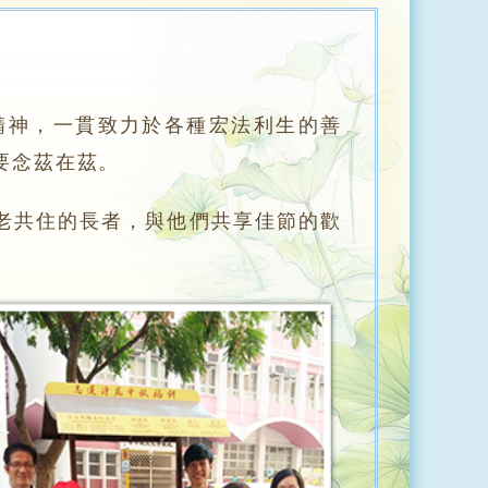
神，一貫致力於各種宏法利生的善
要念茲在茲。
共住的長者，與他們共享佳節的歡