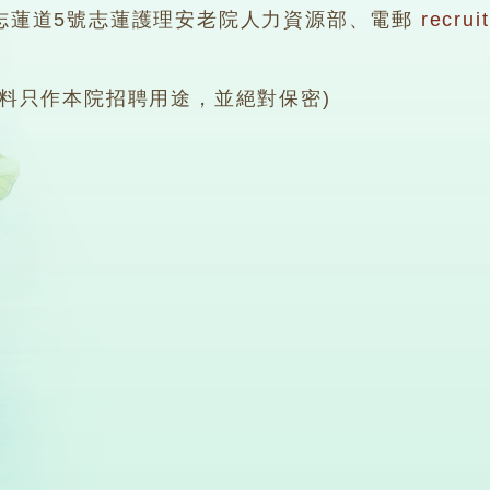
志蓮道5號志蓮護理安老院人力資源部、電郵
recrui
資料只作本院招聘用途，並絕對保密)