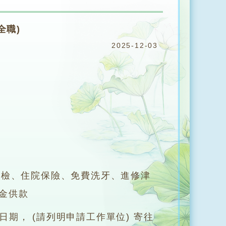
全職)
2025-12-03
體檢、住院保險、免費洗牙、進修津
金供款
期， (請列明申請工作單位) 寄往