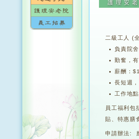
護理安
二級工人 (
負責院
勤奮，
薪酬：$
長短週
工作地
員工福利包
貼、特惠膳
申請辦法: