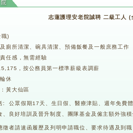
老院
志蓮護理安老院誠聘 二級工人 (
全職)
舍及廁所清潔、碗具清潔、預備飯餐及一般庶務工作
有責任感，無需經驗
15,175，按公務員第一標準薪級表調薪
，輪休
點：黃大仙區
括: 公眾假期17天、生日假、醫療津貼、週年免費
食、良好培訓及晉升制度、團隊基金及僱主額外強積
 應徵者請速函履歷及列明申請職位、要求待遇及到職日