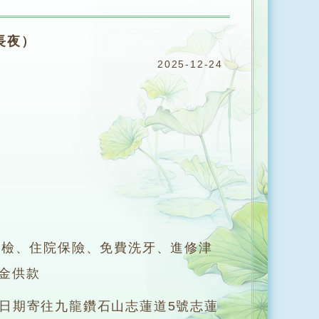
長夜）
2025-12-24
體檢、住院保險、免費洗牙、進修津
金供款
日期寄往九龍鑽石山志蓮道5號志蓮