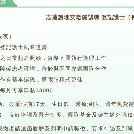
老院
志蓮護理安老院誠聘 登記護士（
長夜）
科登記護士執業證書
友之日常起居照顧，督導下屬執行護理工作
知障礙患者護理，善於與不同專業團隊合作
操作有基本認識，懂電腦程式更佳
每月可享津貼$3000
括: 公眾假期17天、生日假、醫療津貼、週年免費
食、良好培訓及晉升制度、團隊基金及僱主額外強積
 應徵者請速函履歷及列明申請職位、要求待遇及到職