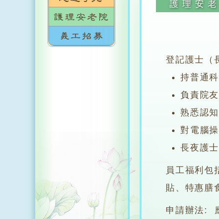
護理安
登記護士（
持普通
負責院
熟悉認
對電腦
長夜護士
員工福利包
貼、特惠膳
申請辦法: