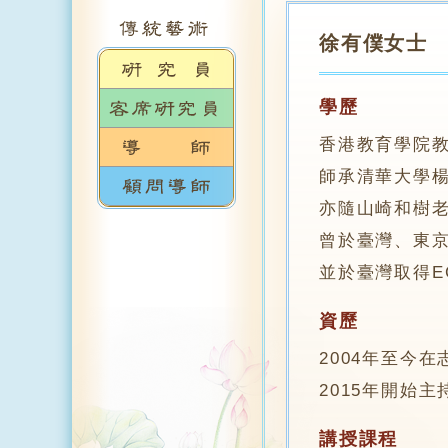
徐有僕女士
學歷
香港教育學院
師承清華大學
亦隨山崎和樹
曾於臺灣、東
並於臺灣取得EC
資歷
2004年至今
2015年開始
講授課程