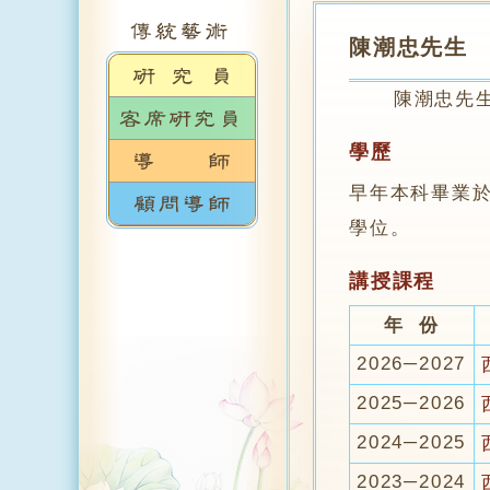
陳潮忠先生
陳潮忠先生，
學歷
早年本科畢業
學位。
講授課程
年 份
2026─2027
2025─2026
2024─2025
2023─2024