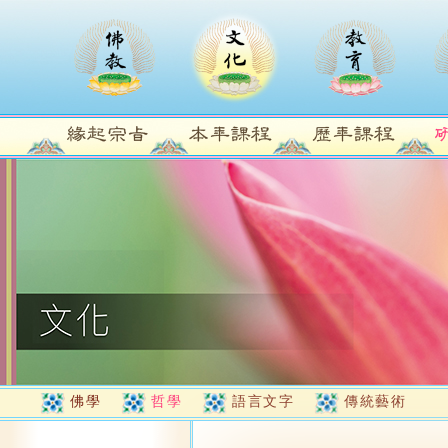
佛學
哲學
語言文字
傳統藝術