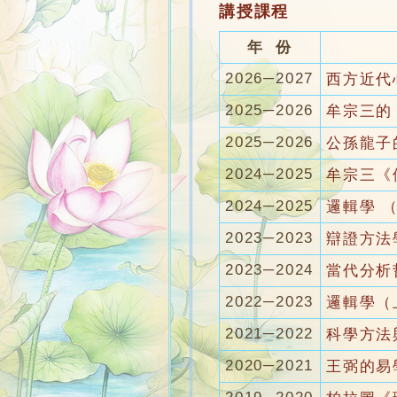
講授課程
年 份
2026─2027
西方近代
2025─2026
牟宗三的
2025─2026
公孫龍子
2024─2025
牟宗三《
2024─2025
邏輯學 
2023─2023
辯證方法
2023─2024
當代分析
2022─2023
邏輯學（
2021─2022
科學方法
2020─2021
王弼的易