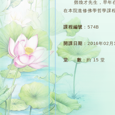
鄧煥才先生，早年在大
在本院進修佛學哲學課
課程編號
：
574B
開課日期
：
2016年02月
堂 數
：
約 15 堂