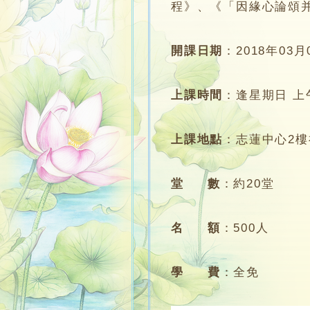
程》、《「因緣心論頌
開課日期
：
2018年03月
上課時間
：
逢星期日 上午1
上課地點
：
志蓮中心2樓
堂 數
：
約20堂
名 額
：
500人
學 費
：
全免