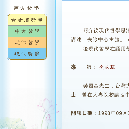
簡介後現代哲學思
講述「去除中心主體」（D
後現代哲學在語用學、
導 師
：
樊國基
樊國基先生，台灣大學
士。曾在大專院校講授
開課日期
：
1998年09月