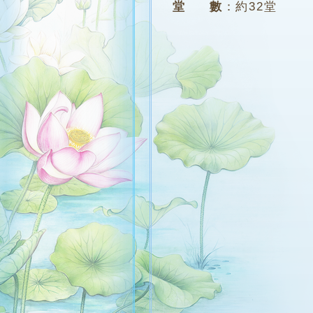
堂 數
：
約32堂