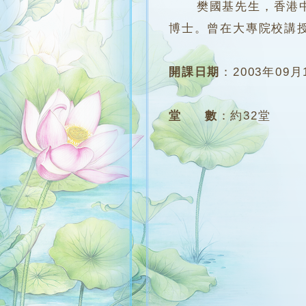
樊國基先生，香港中文
博士。曾在大專院校講
開課日期
：
2003年09月
堂 數
：
約32堂