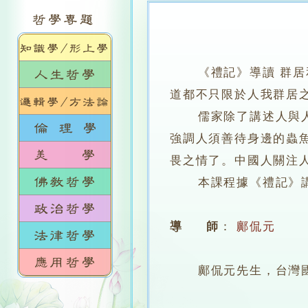
《禮記》導讀 群
道都不只限於人我群居
儒家除了講述人與人之
強調人須善待身邊的蟲
畏之情了。中國人關注
本課程據《禮記》講述
導 師
：
鄺侃元
鄺侃元先生，台灣國立