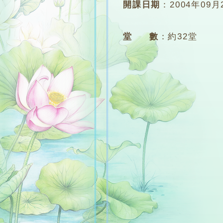
開課日期
：
2004年09月
堂 數
：
約32堂