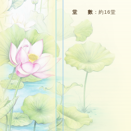
堂 數
：
約16堂