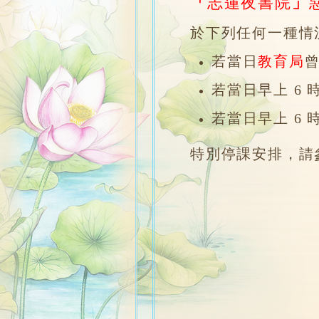
「
志蓮夜書院
」
於下列任何一種情
若當日
教育局
若當日早上 6
若當日早上 6
特別停課安排，請