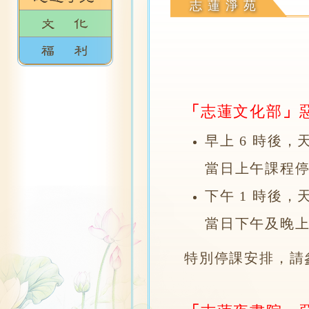
志蓮淨苑
「
志蓮文化部
」
早上 6 時後
當日上午課程
下午 1 時後
當日下午及晚
特別停課安排，請