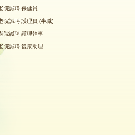
老院誠聘 保健員
院誠聘 護理員 (半職)
老院誠聘 護理幹事
老院誠聘 復康助理