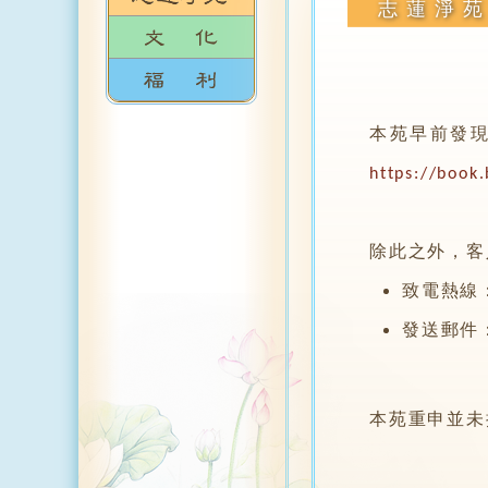
志蓮淨
本苑早前發
https://book.
除此之外，客
致電熱線：(8
發送郵件
本苑重申並未