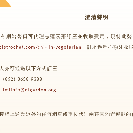
苑
澄清聲明
現有網站聲稱可代理志蓮素齋訂座並收取費用，現特此聲
bistrochat.com/chi-lin-vegetarian
，訂座過程不額外收
人亦可通過以下方式訂座：
52) 3658 9388
：
lmlinfo@nlgarden.org
授權上述渠道外的任何網頁或單位代理南蓮園池營運點的