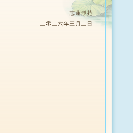
志蓮淨苑
二零二六年三月二日